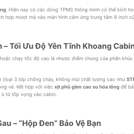
ong
. Hiện nay có các dòng TPMS thông minh có thể kích hoạ
tích hợp mượt mà vào màn hình cảm ứng trung tâm 8 inch củ
 – Tối Ưu Độ Yên Tĩnh Khoang Cabi
 hoặc chạy tốc độ cao là nhược điểm chung của phân khúc
m (loại 3 lớp chống cháy, không mùi chất lượng cao như
ST
òng vè. Kết hợp với việc
xịt phủ gầm cao su hóa lỏng
để bả
 ù từ lốp vọng vào cabin.
Sau – “Hộp Đen” Bảo Vệ Bạn