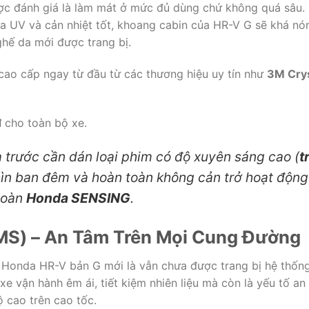
c đánh giá là làm mát ở mức đủ dùng chứ không quá sâu. 
ia UV và cản nhiệt tốt, khoang cabin của HR-V G sẽ khá nó
ghế da mới được trang bị.
cao cấp ngay từ đầu từ các thương hiệu uy tín như
3M Crys
đ
cho toàn bộ xe.
a trước cần dán loại phim có độ xuyên sáng cao (
t
ìn ban đêm và hoàn toàn không cản trở hoạt động
toàn
Honda SENSING
.
PMS) – An Tâm Trên Mọi Cung Đường
ủa Honda HR-V bản G mới là vẫn chưa được trang bị hệ thốn
xe vận hành êm ái, tiết kiệm nhiên liệu mà còn là yếu tố a
ộ cao trên cao tốc.