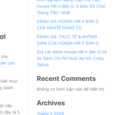
Honda HR-V Bản G: 5 Món Đồ Chơi
“Đáng Tiền” Nhất
ĐÁNH GIÁ HONDA HR-V BẢN G
CỦA NGƯỜI DÙNG CŨ
ơi
ĐÁNH GIÁ THỰC TẾ & KHÔNG
GIAN CỦA HONDA HR-V BẢN G
Giá Lăn Bánh Honda HR-V Bản G Và
 cho
So Sánh Chi Phí Nuôi Xe Với Creta,
toàn cao
Seltos
Recent Comments
hiết thực
g cabin
Không có bình luận nào để hiển thị.
Archives
ắt tiền
i đây là 5
Tháng 5 2026