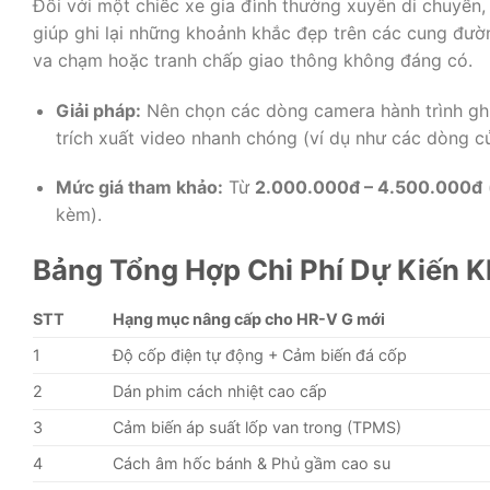
Đối với một chiếc xe gia đình thường xuyên di chuyển,
giúp ghi lại những khoảnh khắc đẹp trên các cung đườ
va chạm hoặc tranh chấp giao thông không đáng có.
Giải pháp:
Nên chọn các dòng camera hành trình ghi h
trích xuất video nhanh chóng (ví dụ như các dòng c
Mức giá tham khảo:
Từ
2.000.000đ – 4.500.000đ
kèm).
Bảng Tổng Hợp Chi Phí Dự Kiến K
STT
Hạng mục nâng cấp cho HR-V G mới
1
Độ cốp điện tự động + Cảm biến đá cốp
2
Dán phim cách nhiệt cao cấp
3
Cảm biến áp suất lốp van trong (TPMS)
4
Cách âm hốc bánh & Phủ gầm cao su