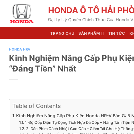
Chuyển
HONDA Ô TÔ HẢI PH
đến
nội
Đại Lý Uỷ Quyền Chính Thức Của Honda V
dung
TRANG CHỦ
SẢN PHẨM
TIN TỨC
K
HONDA HRV
Kinh Nghiệm Nâng Cấp Phụ Kiệ
“Đáng Tiền” Nhất
Table of Contents
Kinh Nghiệm Nâng Cấp Phụ Kiện Honda HR-V Bản G: 5 M
1. Độ Cốp Điện Tự Động Tích Hợp Đá Cốp – Nâng Tầm Tiện 
2. Dán Phim Cách Nhiệt Cao Cấp – Giảm Tải Cho Hệ Thống