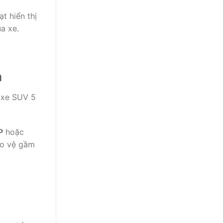
t hiển thị
a xe.
n
 xe SUV 5
P
hoặc
o vệ gầm