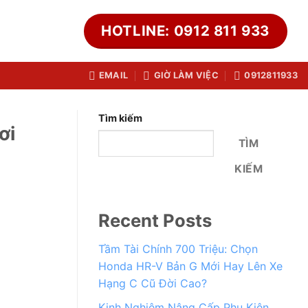
HOTLINE: 0912 811 933
EMAIL
GIỜ LÀM VIỆC
0912811933
Tìm kiếm
ơi
TÌM
KIẾM
Recent Posts
Tầm Tài Chính 700 Triệu: Chọn
Honda HR-V Bản G Mới Hay Lên Xe
Hạng C Cũ Đời Cao?
Kinh Nghiệm Nâng Cấp Phụ Kiện