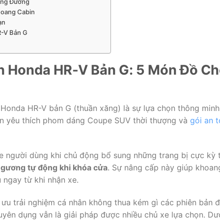
Cung Đường
hoang Cabin
ạn
R-V Bản G
n Honda HR-V Bản G: 5 Món Đồ Ch
 Honda HR-V bản G (thuần xăng) là sự lựa chọn thông minh
vẫn yêu thích phom dáng Coupe SUV thời thượng và
gói an 
e người dùng khi chủ động bổ sung những trang bị cực kỳ t
 gương tự động khi khóa cửa
. Sự nâng cấp này giúp khoan
u ngay từ khi nhận xe.
i ưu trải nghiệm cá nhân không thua kém gì các phiên bản đ
uyên dụng vẫn là giải pháp được nhiều chủ xe lựa chọn. Dướ