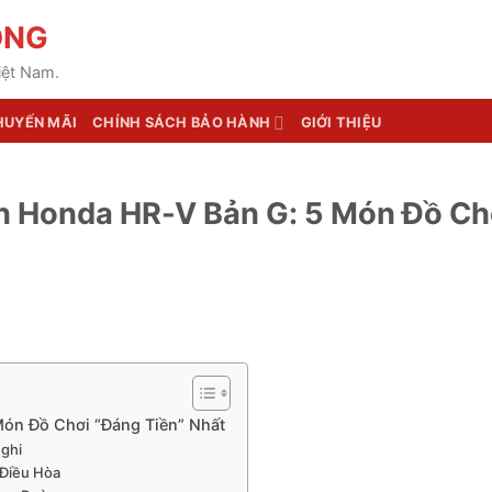
ÒNG
iệt Nam.
HUYẾN MÃI
CHÍNH SÁCH BẢO HÀNH
GIỚI THIỆU
n Honda HR-V Bản G: 5 Món Đồ Ch
ón Đồ Chơi “Đáng Tiền” Nhất
Nghi
 Điều Hòa