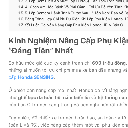
3. Lắp Cảm Biến Áp Suất Lốp (TPMS) – An Tâm Trên Mọi 
4. Cách Âm Hốc Bánh Và Phủ Gầm – Tối Ưu Độ Yên Tĩnh K
5. Lắp Camera Hành Trình Trước Sau – “Hộp Đen” Bảo Vệ B
Bảng Tổng Hợp Chi Phí Dự Kiến Khi Lắp Phụ Kiện Honda H
Kết Luận Có Nên Nâng Cấp Phụ Kiện Honda HR-V Bản G
Kinh Nghiệm Nâng Cấp Phụ Kiệ
“Đáng Tiền” Nhất
Sở hữu mức giá cực kỳ cạnh tranh chỉ
699 triệu đồng
,
những ai muốn tối ưu chi phí mua xe ban đầu nhưng 
cấp
Honda SENSING
.
Ở phiên bản nâng cấp mới nhất, Honda đã rất lắng ngh
như
ghế bọc da toàn bộ
,
cảm biến lùi
và
hệ thống cụp
của bản G trở nên sang trọng và tiện nghi hơn rất nhiề
Tuy nhiên, để chiếc xe trở nên hoàn hảo, an toàn và tố
(bản L và RS), việc nâng cấp thêm một vài phụ kiện ch