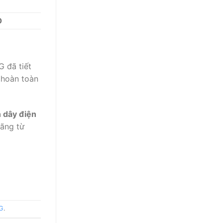
0
 đã tiết
 hoàn toàn
h dây điện
ãng từ
 G
.