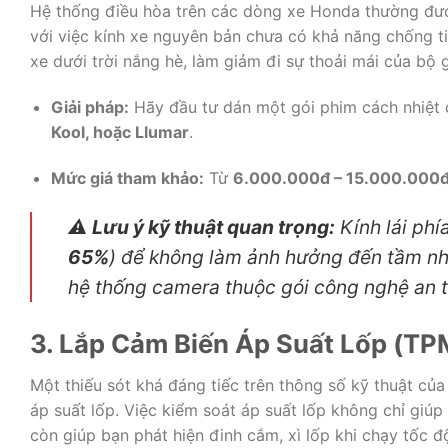
Hệ thống điều hòa trên các dòng xe Honda thường đượ
với việc kính xe nguyên bản chưa có khả năng chống t
xe dưới trời nắng hè, làm giảm đi sự thoải mái của bộ 
Giải pháp:
Hãy đầu tư dán một gói phim cách nhiệt 
Kool, hoặc Llumar
.
Mức giá tham khảo:
Từ
6.000.000đ – 15.000.000
⚠️
Lưu ý kỹ thuật quan trọng:
Kính lái phí
65%
) để không làm ảnh hưởng đến tầm nh
hệ thống camera thuộc gói công nghệ an 
3. Lắp Cảm Biến Áp Suất Lốp (T
Một thiếu sót khá đáng tiếc trên thông số kỹ thuật c
áp suất lốp. Việc kiểm soát áp suất lốp không chỉ giúp 
còn giúp bạn phát hiện đinh cắm, xì lốp khi chạy tốc đ