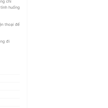
ông chỉ
 tình huống
ện thoại để
ông đi