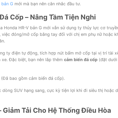
 bản G
mới mà bạn nên cân nhắc đầu tư.
 Đá Cốp – Nâng Tầm Tiện Nghi
a Honda HR-V bản G mới vẫn sử dụng ty thủy lực cơ truyề
 việc đóng/mở cốp bằng tay đối với chị em phụ nữ hoặc k
ăn.
g ty điện tự động, tích hợp nút bấm mở cốp tại vị trí tài x
a xe. Đặc biệt, bạn nên lắp thêm
cảm biến đá cốp
(đặt dưới
(Đã bao gồm cảm biến đá cốp).
 dòng SUV hạng sang, cực kỳ tiện lợi khi đi siêu thị hoặc 
– Giảm Tải Cho Hệ Thống Điều Hòa