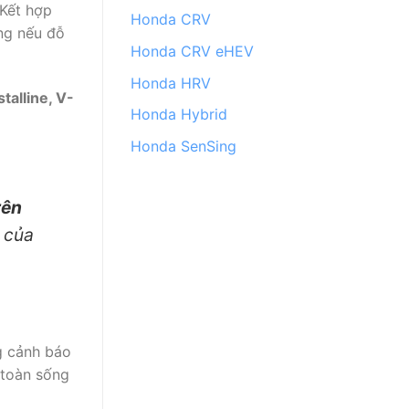
Kết hợp
Honda CRV
ng nếu đỗ
Honda CRV eHEV
Honda HRV
talline, V-
Honda Hybrid
Honda SenSing
rên
 của
g cảnh báo
n toàn sống