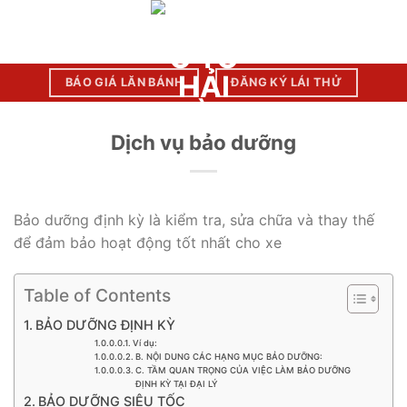
Chuyển
đến
nội
dung
BÁO GIÁ LĂN BÁNH
ĐĂNG KÝ LÁI THỬ
Dịch vụ bảo dưỡng
Bảo dưỡng định kỳ là kiểm tra, sửa chữa và thay thế
để đảm bảo hoạt động tốt nhất cho xe
Table of Contents
BẢO DƯỠNG ĐỊNH KỲ
Ví dụ:
B. NỘI DUNG CÁC HẠNG MỤC BẢO DƯỠNG:
C. TẦM QUAN TRỌNG CỦA VIỆC LÀM BẢO DƯỠNG
ĐỊNH KỲ TẠI ĐẠI LÝ
BẢO DƯỠNG SIÊU TỐC