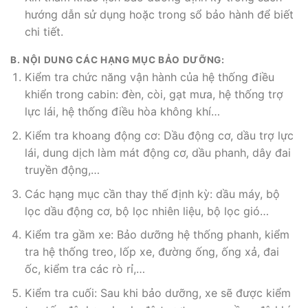
hướng dẫn sử dụng hoặc trong sổ bảo hành để biết
chi tiết.
B. NỘI DUNG CÁC HẠNG MỤC BẢO DƯỠNG:
Kiểm tra chức năng vận hành của hệ thống điều
khiển trong cabin: đèn, còi, gạt mưa, hệ thống trợ
lực lái, hệ thống điều hòa không khí…
Kiểm tra khoang động cơ: Dầu động cơ, dầu trợ lực
lái, dung dịch làm mát động cơ, dầu phanh, dây đai
truyền động,…
Các hạng mục cần thay thế định kỳ: dầu máy, bộ
lọc dầu động cơ, bộ lọc nhiên liệu, bộ lọc gió…
Kiểm tra gầm xe: Bảo dưỡng hệ thống phanh, kiểm
tra hệ thống treo, lốp xe, đường ống, ống xả, đai
ốc, kiểm tra các rò rỉ,…
Kiểm tra cuối: Sau khi bảo dưỡng, xe sẽ được kiểm