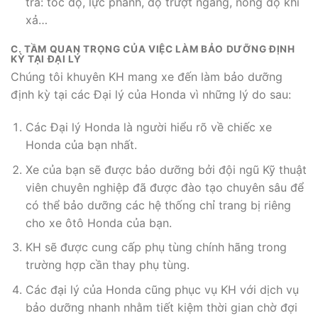
tra: tốc độ, lực phanh, độ trượt ngang, nồng độ khí
xả…
C. TẦM QUAN TRỌNG CỦA VIỆC LÀM BẢO DƯỠNG ĐỊNH
KỲ TẠI ĐẠI LÝ
Chúng tôi khuyên KH mang xe đến làm bảo dưỡng
định kỳ tại các Đại lý của Honda vì những lý do sau:
Các Đại lý Honda là người hiểu rõ về chiếc xe
Honda của bạn nhất.
Xe của bạn sẽ được bảo dưỡng bởi đội ngũ Kỹ thuật
viên chuyên nghiệp đã được đào tạo chuyên sâu để
có thể bảo dưỡng các hệ thống chỉ trang bị riêng
cho xe ôtô Honda của bạn.
KH sẽ được cung cấp phụ tùng chính hãng trong
trường hợp cần thay phụ tùng.
Các đại lý của Honda cũng phục vụ KH với dịch vụ
bảo dưỡng nhanh nhằm tiết kiệm thời gian chờ đợi