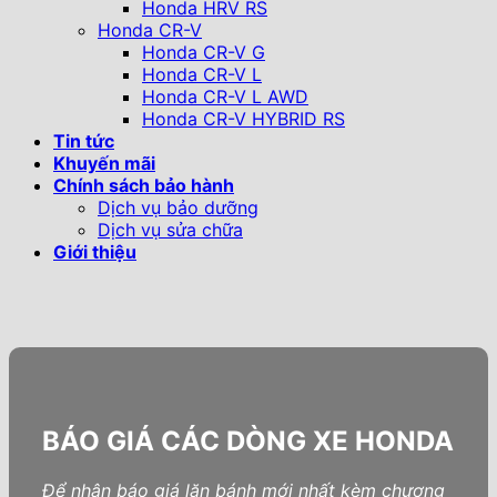
Honda HRV RS
Honda CR-V
Honda CR-V G
Honda CR-V L
Honda CR-V L AWD
Honda CR-V HYBRID RS
Tin tức
Khuyến mãi
Chính sách bảo hành
Dịch vụ bảo dưỡng
Dịch vụ sửa chữa
Giới thiệu
BÁO GIÁ CÁC DÒNG XE HONDA
Để nhận báo giá lăn bánh mới nhất kèm chương