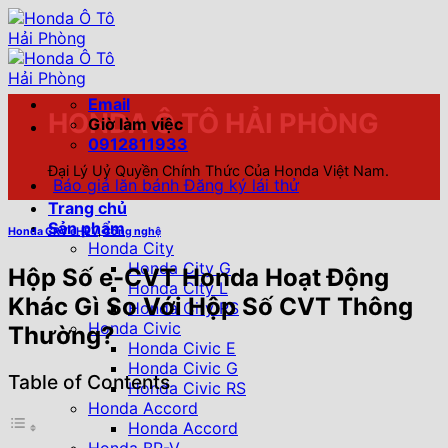
Chuyển
đến
nội
dung
Email
HONDA Ô TÔ HẢI PHÒNG
Giờ làm việc
0912811933
Đại Lý Uỷ Quyền Chính Thức Của Honda Việt Nam.
Báo giá lăn bánh
Đăng ký lái thử
Trang chủ
Sản phẩm
Honda CRV eHEV
,
Công nghệ
Honda City
Honda City G
Hộp Số e-CVT Honda Hoạt Động
Honda City L
Khác Gì So Với Hộp Số CVT Thông
Honda City RS
Honda Civic
Thường?
Honda Civic E
Honda Civic G
Table of Contents
Honda Civic RS
Honda Accord
Honda Accord