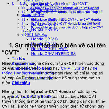
Honda BR-V
1. Sự nhầm lẫn phổ biến về cái tên “CVT”
Honda BR-V G
2. Hộp số CVT truyền thống: Cơ khí và Dây đai
Honda BR-V L
3. Hộp số e-CVT Honda: Sự kỳ diệu của “Hộp số
Honda HR-V
không số”
Honda HRV G
4. Bảng so sánh chi tiết: CVT vs. e-CVT Honda
5. Tại sao hộp số e-CVT Honda lại ưu việt hơn?
Honda HRV L
6. Lưu ý khi sử dụng và bảo dưỡng hộp số e-CVT
Honda HRV RS
Honda
Honda CR-V
7. Kết luận
Honda CR-V G
Honda CR-V L
1. Sự nhầm lẫn phổ biến về cái tên
Honda CR-V L AWD
“CVT”
Honda CR-V HYBRID RS
Tin tức
Nhiều người khi nghe đến cụm từ
e-CVT
trên các dòng
Khuyến mãi
xe như Honda Civic Hybrid hay
CR-V Hybrid
hay
hệ
Chính sách bảo hành
thống Honda Hybrid
thường nghĩ rằng nó chỉ là hộp số
Dịch vụ bảo dưỡng
vô cấp CVT thông thường được bổ sung thêm mô-tơ
Dịch vụ sửa chữa
điện.
Giới thiệu
Nhưng thực tế,
hộp số e-CVT Honda
có cấu tạo và
nguyên lý hoạt động hoàn toàn khác biệt. Nếu CVT
Hotline: 0912 811 933
truyền thống là một hệ thống cơ khí dùng dây đai, thì e-
CVT lại là một hệ thống truyền động điện tử không dây