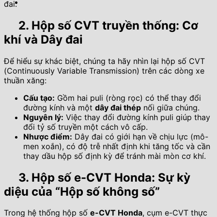
đai.
2. Hộp số CVT truyền thống: Cơ
khí và Dây đai
Để hiểu sự khác biệt, chúng ta hãy nhìn lại hộp số CVT
(Continuously Variable Transmission) trên các dòng xe
thuần xăng:
Cấu tạo:
Gồm hai puli (ròng rọc) có thể thay đổi
đường kính và một
dây đai thép
nối giữa chúng.
Nguyên lý:
Việc thay đổi đường kính puli giúp thay
đổi tỷ số truyền một cách vô cấp.
Nhược điểm:
Dây đai có giới hạn về chịu lực (mô-
men xoắn), có độ trễ nhất định khi tăng tốc và cần
thay dầu hộp số định kỳ để tránh mài mòn cơ khí.
3. Hộp số e-CVT Honda: Sự kỳ
diệu của “Hộp số không số”
Trong hệ thống hộp số
e-CVT Honda
, cụm e-CVT thực