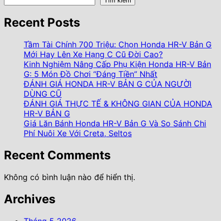
Tìm kiếm
Recent Posts
Tầm Tài Chính 700 Triệu: Chọn Honda HR-V Bản G
Mới Hay Lên Xe Hạng C Cũ Đời Cao?
Kinh Nghiệm Nâng Cấp Phụ Kiện Honda HR-V Bản
G: 5 Món Đồ Chơi “Đáng Tiền” Nhất
ĐÁNH GIÁ HONDA HR-V BẢN G CỦA NGƯỜI
DÙNG CŨ
ĐÁNH GIÁ THỰC TẾ & KHÔNG GIAN CỦA HONDA
HR-V BẢN G
Giá Lăn Bánh Honda HR-V Bản G Và So Sánh Chi
Phí Nuôi Xe Với Creta, Seltos
Recent Comments
Không có bình luận nào để hiển thị.
Archives
Tháng 5 2026