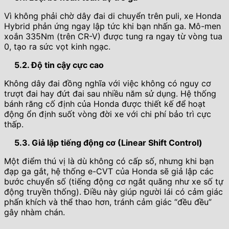
Vì không phải chờ dây đai di chuyển trên puli, xe Honda
Hybrid phản ứng ngay lập tức khi bạn nhấn ga. Mô-men
xoắn 335Nm (trên CR-V) được tung ra ngay từ vòng tua
0, tạo ra sức vọt kinh ngạc.
5.2. Độ tin cậy cực cao
Không dây đai đồng nghĩa với việc không có nguy cơ
trượt đai hay đứt đai sau nhiều năm sử dụng. Hệ thống
bánh răng cố định của Honda được thiết kế để hoạt
động ổn định suốt vòng đời xe với chi phí bảo trì cực
thấp.
5.3. Giả lập tiếng động cơ (Linear Shift Control)
Một điểm thú vị là dù không có cấp số, nhưng khi bạn
đạp ga gắt, hệ thống e-CVT của Honda sẽ giả lập các
bước chuyển số (tiếng động cơ ngắt quãng như xe số tự
động truyền thống). Điều này giúp người lái có cảm giác
phấn khích và thể thao hơn, tránh cảm giác “đều đều”
gây nhàm chán.