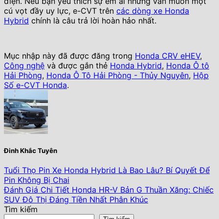
điện. Nếu bạn yêu thích sự êm ái nhưng vẫn muốn một
cú vọt đầy uy lực, e-CVT trên
các dòng xe Honda
Hybrid
chính là câu trả lời hoàn hảo nhất.
Mục nhập này đã được đăng trong
Honda CRV eHEV
,
Công nghệ
và được gắn thẻ
Honda Hybrid
,
Honda Ô tô
Hải Phòng
,
Honda Ô Tô Hải Phòng - Thủy Nguyên
,
Hộp
Số e-CVT Honda
.
Đinh Khắc Tuyên
Tuổi Thọ Pin Xe Honda Hybrid Là Bao Lâu? Bí Quyết Để
Pin Không Bị Chai
Đánh Giá Chi Tiết Honda HR-V Bản G Thuần Xăng: Chiếc
SUV Đô Thị Đáng Tiền Nhất Phân Khúc
Tìm kiếm