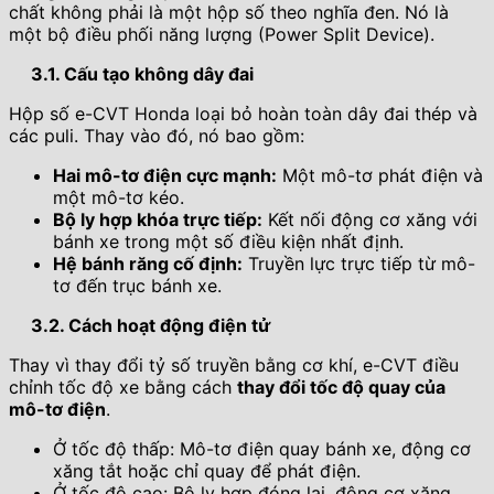
chất không phải là một hộp số theo nghĩa đen. Nó là
một bộ điều phối năng lượng (Power Split Device).
3.1. Cấu tạo không dây đai
Hộp số e-CVT Honda loại bỏ hoàn toàn dây đai thép và
các puli. Thay vào đó, nó bao gồm:
Hai mô-tơ điện cực mạnh:
Một mô-tơ phát điện và
một mô-tơ kéo.
Bộ ly hợp khóa trực tiếp:
Kết nối động cơ xăng với
bánh xe trong một số điều kiện nhất định.
Hệ bánh răng cố định:
Truyền lực trực tiếp từ mô-
tơ đến trục bánh xe.
3.2. Cách hoạt động điện tử
Thay vì thay đổi tỷ số truyền bằng cơ khí, e-CVT điều
chỉnh tốc độ xe bằng cách
thay đổi tốc độ quay của
mô-tơ điện
.
Ở tốc độ thấp: Mô-tơ điện quay bánh xe, động cơ
xăng tắt hoặc chỉ quay để phát điện.
Ở tốc độ cao: Bộ ly hợp đóng lại, động cơ xăng