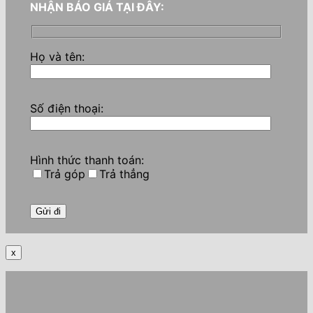
NHẬN BÁO GIÁ TẠI ĐÂY:
Họ và tên:
Số điện thoại:
Hình thức thanh toán:
Trả góp
Trả thẳng
x