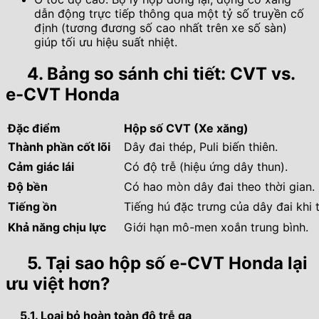
dẫn động trực tiếp thông qua một tỷ số truyền cố
định (tương đương số cao nhất trên xe số sàn)
giúp tối ưu hiệu suất nhiệt.
4. Bảng so sánh chi tiết: CVT vs.
e-CVT Honda
Đặc điểm
Hộp số CVT (Xe xăng)
Thành phần cốt lõi
Dây đai thép, Puli biến thiên.
Cảm giác lái
Có độ trễ (hiệu ứng dây thun).
Độ bền
Có hao mòn dây đai theo thời gian.
Tiếng ồn
Tiếng hú đặc trưng của dây đai khi 
Khả năng chịu lực
Giới hạn mô-men xoắn trung bình.
5. Tại sao hộp số e-CVT Honda lại
ưu việt hơn?
5.1. Loại bỏ hoàn toàn độ trễ ga