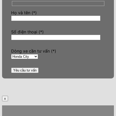
Họ và tên (*)
Số điện thoại (*)
Dòng xe cần tư vấn (*)
x